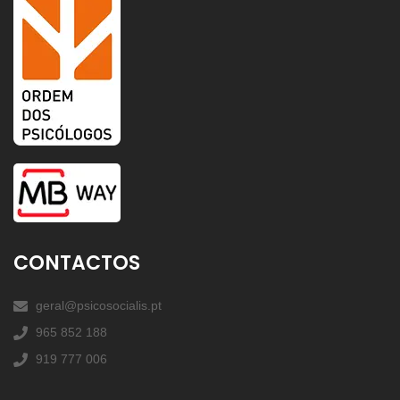
CONTACTOS
geral@psicosocialis.pt
965 852 188
919 777 006