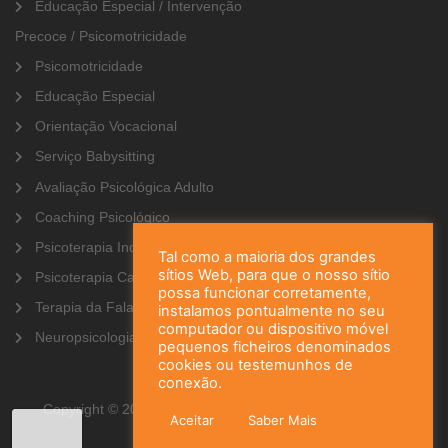
Educação Especial / Intervenção
Precoce / Psicomotricidade
Psicomotricidade
Educação Especial
Orientação Vocacional
Serviço Babysitting
Avaliação Psicológica Adulto
Coaching Psicológico
Psicoterapia Individual
Tal como a maioria dos grandes
sítios Web, para que o nosso sítio
Psicoterapia Casal
possa funcionar corretamente,
Terapia da Fala
instalamos pontualmente no seu
computador ou dispositivo móvel
Neuropsicologia
pequenos ficheiros denominados
cookies ou testemunhos de
conexão.
Copyright © 2019 www.psicosocialis.pt | Todos os direitos
Aceitar
Saber Mais
reservados