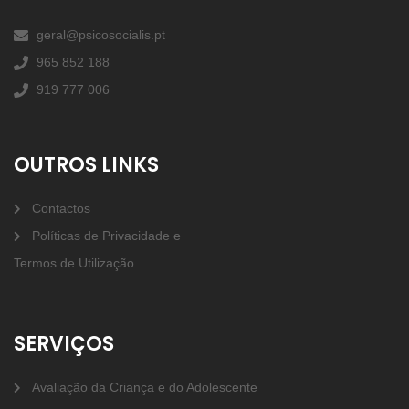
geral@psicosocialis.pt
965 852 188
919 777 006
OUTROS LINKS
Contactos
Políticas de Privacidade e
Termos de Utilização
SERVIÇOS
Avaliação da Criança e do Adolescente