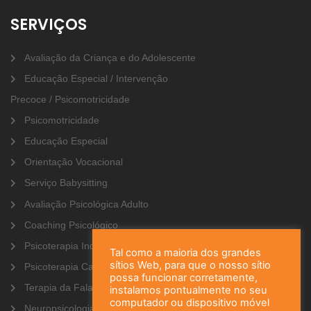
SERVIÇOS
Avaliação da Criança e do Adolescente
Educação Especial / Intervenção
Precoce / Psicomotricidade
Psicomotricidade
Educação Especial
Orientação Vocacional
Serviço Babysitting
Avaliação Psicológica Adulto
Coaching Psicológico
Psicoterapia Individual
Tal como a maioria dos grandes
sítios Web, para que o nosso sítio
Psicoterapia Casal
possa funcionar corretamente,
Terapia da Fala
instalamos pontualmente no seu
computador ou dispositivo móvel
Neuropsicologia