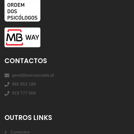
CONTACTOS
geral@psicosocialis.pt
965 852 188
919 777 006
OUTROS LINKS
Contactos