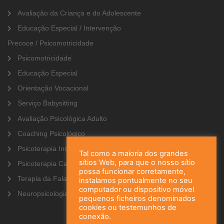
Avaliação da Criança e do Adolescente
Educação Especial / Intervenção
Precoce / Psicomotricidade
Psicomotricidade
Educação Especial
Orientação Vocacional
Serviço Babysitting
Avaliação Psicológica Adulto
Coaching Psicológico
Psicoterapia Individual
Tal como a maioria dos grandes
sítios Web, para que o nosso sítio
Psicoterapia Casal
possa funcionar corretamente,
Terapia da Fala
instalamos pontualmente no seu
computador ou dispositivo móvel
Neuropsicologia
pequenos ficheiros denominados
cookies ou testemunhos de
conexão.