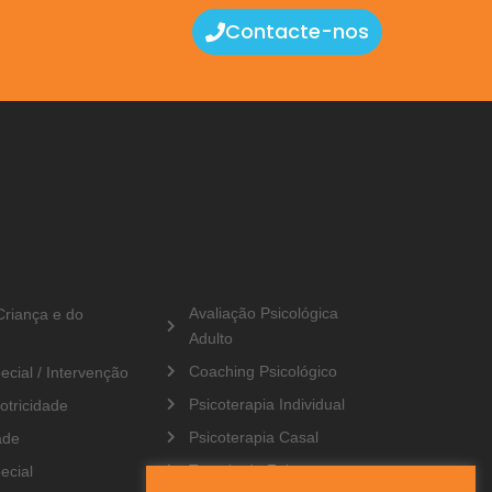
Contacte-nos
S
Avaliação Psicológica
Criança e do
Adulto
Coaching Psicológico
cial / Intervenção
Psicoterapia Individual
otricidade
Psicoterapia Casal
ade
Terapia da Fala
ecial