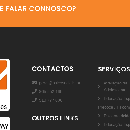
DE FALAR CONNOSCO?
CONTACTOS
SERVIÇO
geral@psicosocialis.pt
Avaliação da 
Adolescente
965 852 188
Educação Espe
919 777 006
Precoce / Psicom
Psicomotricid
OUTROS LINKS
Educação Esp