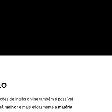
LO
ções de Inglês online também é possível
rá melhor
e mais eficazmente a
matéria