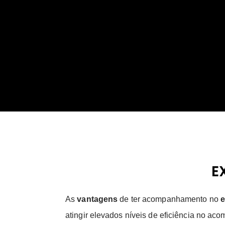
E
As
vantagens
de ter acompanhamento no
e
atingir elevados níveis de eficiência no 